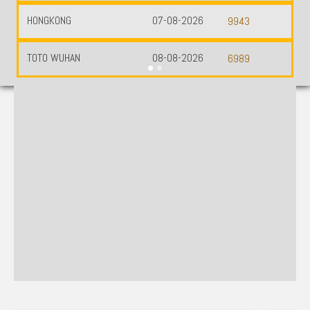
HONGKONG
07-08-2026
9943
TOTO WUHAN
08-08-2026
6989