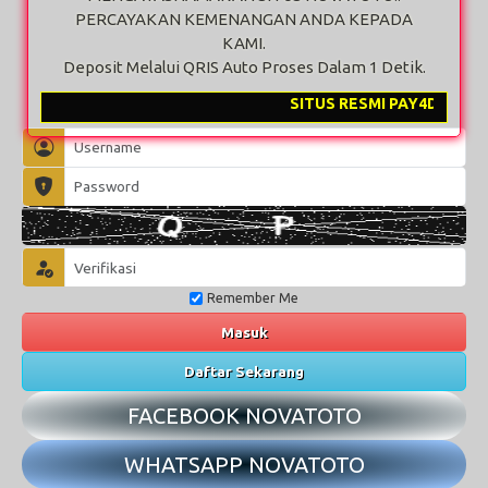
PERCAYAKAN KEMENANGAN ANDA KEPADA
KAMI.
Deposit Melalui QRIS Auto Proses Dalam 1 Detik.
SITUS RESMI PAY4D - KECEPA
Remember Me
Masuk
Daftar Sekarang
FACEBOOK NOVATOTO
WHATSAPP NOVATOTO