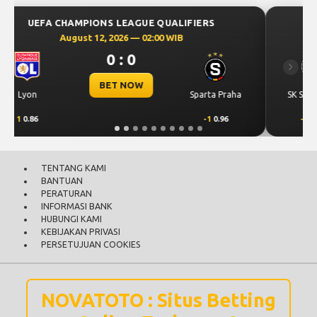
UEFA CHAMPIONS LEAGUE QUALIFIERS
August 12, 2026 — 01:30 WIB
0 : 0
Previous
Next
BET NOW
SK Sturm Graz
Fenerbahce
-0.5
0.95
0.5
0.87
TENTANG KAMI
BANTUAN
PERATURAN
INFORMASI BANK
HUBUNGI KAMI
KEBIJAKAN PRIVASI
PERSETUJUAN COOKIES
NOVATOTO : Situs Betting