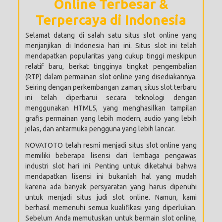
Online Terbesar &
Terpercaya di Indonesia
Selamat datang di salah satu situs slot online yang
menjanjikan di Indonesia hari ini. Situs slot ini telah
mendapatkan popularitas yang cukup tinggi meskipun
relatif baru, berkat tingginya tingkat pengembalian
(RTP) dalam permainan slot online yang disediakannya.
Seiring dengan perkembangan zaman, situs slot terbaru
ini telah diperbarui secara teknologi dengan
menggunakan HTML5, yang menghasilkan tampilan
grafis permainan yang lebih modern, audio yang lebih
jelas, dan antarmuka pengguna yang lebih lancar.
NOVATOTO
telah resmi menjadi situs slot online yang
memiliki beberapa lisensi dari lembaga pengawas
industri slot hari ini. Penting untuk diketahui bahwa
mendapatkan lisensi ini bukanlah hal yang mudah
karena ada banyak persyaratan yang harus dipenuhi
untuk menjadi situs judi slot online. Namun, kami
berhasil memenuhi semua kualifikasi yang diperlukan.
Sebelum Anda memutuskan untuk bermain slot online,